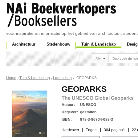
voor inspiratie en informatie op het gebied van architectuur, sted
Architectuur
Stedenbouw
Tuin & Landschap
Desig
Alle
GEOPARKS
Home
Tuin & Landschap
Landschap
GEOPARKS
The UNESCO Global Geoparks
Auteur:
UNESCO
Uitgever:
gestalten
ISBN:
978-3-96704-088-3
Hardcover
Engels
304 pagina's
22 