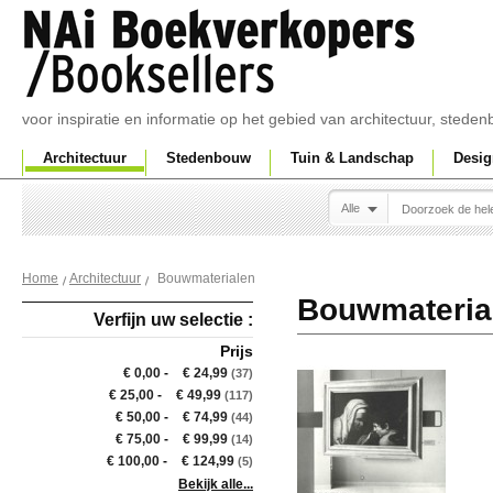
voor inspiratie en informatie op het gebied van architectuur, sted
Architectuur
Stedenbouw
Tuin & Landschap
Desig
Alle
Bouwmaterialen
Home
Architectuur
Bouwmateria
Verfijn uw selectie :
Prijs
€ 0,00
-
€ 24,99
(37)
€ 25,00
-
€ 49,99
(117)
€ 50,00
-
€ 74,99
(44)
€ 75,00
-
€ 99,99
(14)
€ 100,00
-
€ 124,99
(5)
Bekijk alle...