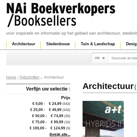
voor inspiratie en informatie op het gebied van architectuur, sted
Architectuur
Stedenbouw
Tuin & Landschap
Desig
Alle
Architectuur
Home
Tijdschriften
Architectuur
(
Verfijn uw selectie :
Prijs
€ 0,00
-
€ 24,99
(542)
€ 25,00
-
€ 49,99
(542)
€ 50,00
-
€ 74,99
(55)
€ 75,00
-
€ 99,99
(32)
€ 100,00
-
€ 124,99
(5)
Bekijk alle...