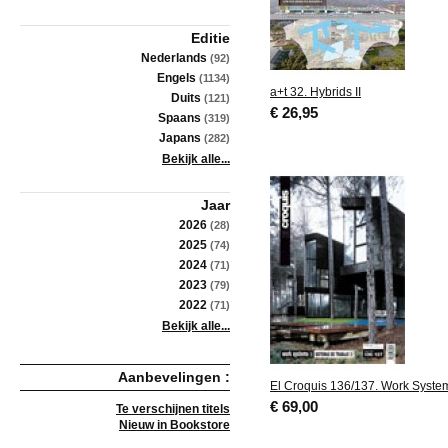
Editie
Nederlands
(92)
Engels
(1134)
a+t 32. Hybrids II
Duits
(121)
€ 26,95
Spaans
(319)
Japans
(282)
Bekijk alle...
Jaar
2026
(28)
2025
(74)
2024
(71)
2023
(79)
2022
(71)
Bekijk alle...
Aanbevelingen :
El Croquis 136/137. Work System
€ 69,00
Te verschijnen titels
Nieuw in Bookstore