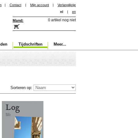
in
|
Contact
|
Mijn account
|
Verlanglijstje
nl
|
en
0 artikel nog niet
Mand:
nden
Tijdschriften
Meer...
Sorteren op: