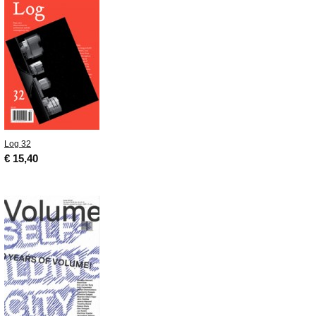
Log 32
€ 15,40