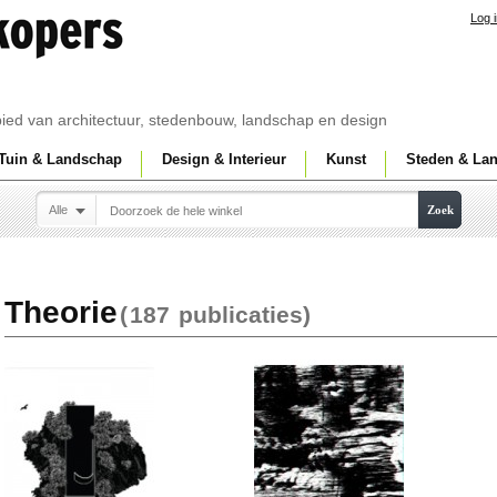
Log 
ebied van architectuur, stedenbouw, landschap en design
Tuin & Landschap
Design & Interieur
Kunst
Steden & La
Alle
Zoek
Theorie
(
187
publicaties)