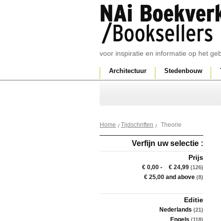
voor inspiratie en informatie op het g
Architectuur
Stedenbouw
Theorie
Home
Tijdschriften
Verfijn uw selectie :
Prijs
€ 0,00
-
€ 24,99
(126)
€ 25,00
and above
(8)
Editie
Nederlands
(21)
Engels
(118)