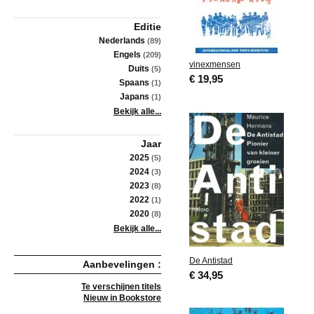
Editie
Nederlands
(89)
Engels
(209)
vinexmensen
Duits
(5)
€ 19,95
Spaans
(1)
Japans
(1)
Bekijk alle...
Jaar
2025
(5)
2024
(3)
2023
(8)
2022
(1)
2020
(8)
Bekijk alle...
De Antistad
Aanbevelingen :
€ 34,95
Te verschijnen titels
Nieuw in Bookstore