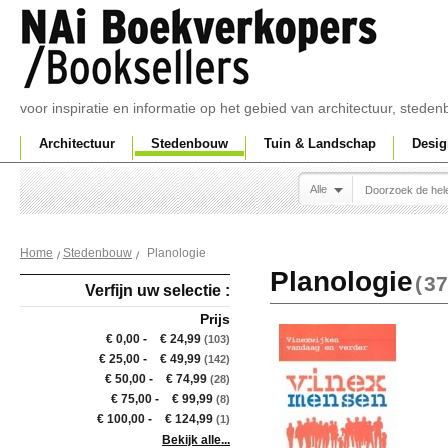
voor inspiratie en informatie op het gebied van architectuur, sted
Architectuur
Stedenbouw
Tuin & Landschap
Desig
Alle
Planologie
Home
Stedenbouw
Planologie
(
37
Verfijn uw selectie :
Prijs
€ 0,00
-
€ 24,99
(103)
€ 25,00
-
€ 49,99
(142)
€ 50,00
-
€ 74,99
(28)
€ 75,00
-
€ 99,99
(8)
€ 100,00
-
€ 124,99
(1)
Bekijk alle...