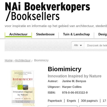
voor inspiratie en informatie op het gebied van architectuur, sted
Architectuur
Stedenbouw
Tuin & Landschap
Desig
Alle
Biomimicry
Home
Architectuur
Biomimicry
Innovation Inspired by Nature
Auteur:
Janine M. Benyus
Uitgever:
Harper Collins
ISBN:
978-0-06-053322-9
Paperback
Engels
308 pagina's
17 