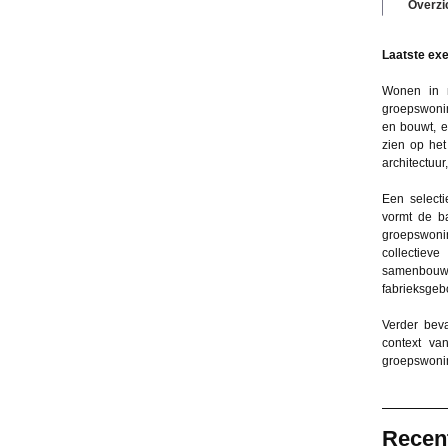
Overzi
Laatste exe
Wonen in m
groepswoni
en bouwt, 
zien op het
architectuur
Een selecti
vormt de b
groepswonin
collectiev
samenbouwe
fabrieksgeb
Verder beva
context va
groepswoni
Recen