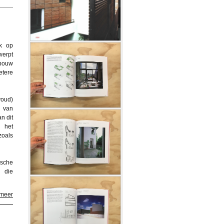
k op
werpt
gbouw
etere
voud)
s van
n dit
 het
zoals
ische
n die
 meer