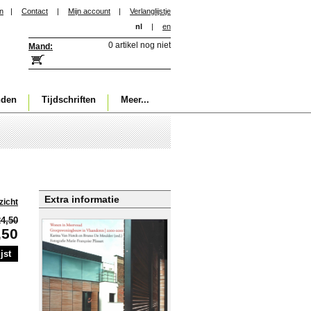
in
|
Contact
|
Mijn account
|
Verlanglijstje
nl
|
en
0 artikel nog niet
Mand:
nden
Tijdschriften
Meer...
Extra informatie
zicht
24,50
,50
jst