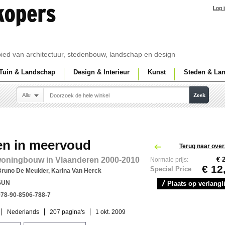
Log 
ebied van architectuur, stedenbouw, landschap en design
Tuin & Landschap
Design & Interieur
Kunst
Steden & La
Alle
Zoek
n in meervoud
Terug naar over
oningbouw in Vlaanderen 2000-2010
€ 
Normale prijs:
€ 12
Special Price
Bruno De Meulder, Karina Van Herck
SUN
Plaats op verlangli
978-90-8506-788-7
Nederlands
207 pagina's
1 okt. 2009