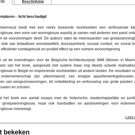
cht
Beschrijving
mplaren - licht beschadigd
eervoud biedt met een reeks boeiende voorbeelden een verfrissende kij
ngbouw, een vorm van woningbouw waarbij je samen met anderen een pand ont
en de voorzieningen deelt. De auteurs laten de meerwaarden van groepswonin
 vlak van betaalbare woonkwaliteit, duurzaamheid, sociaal contact, en vooral b
, efficiënter ruimtegebruik en positief effect op een ruimere woonomgeving.
e uit de inzendingen voor de Belgische Architectuurprijs WiM (Wonen in Meer
asis van het boek, aangevuld met oudere maar nog steeds actuele realisatie
gbouw in België en inspirerende voorbeelden uit andere landen. De resultaten va
e ondernemerschap zijn uiteenlopend, van knappe appartementsgebouwen,
n van eengezinswoningen, tot ontwikkeling en verbouwing van grote panden 
ouwen en scholen.
t het boek een aantal essays over de historische, maatschappelijke en jurid
n groepswoningbouw, maar ook handvatten en aanbevelingen voor iederee
ngbouw overweegt.
Lees
t bekeken