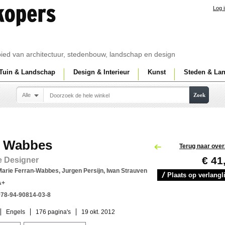
Log 
ebied van architectuur, stedenbouw, landschap en design
Tuin & Landschap
Design & Interieur
Kunst
Steden & La
Alle
Zoek
s Wabbes
Terug naar over
€ 41
e Designer
arie Ferran-Wabbes, Jurgen Persijn, Iwan Strauven
Plaats op verlangli
A+
978-94-90814-03-8
Engels
176 pagina's
19 okt. 2012