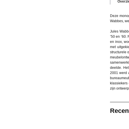
Overzi
Deze monogr
Wabbes, wel
Jules Wabbe
’50 en ’60.
en inox, wo
met uitgeki
structurele
meubelontw
samenwerkin
deelde. Het
2001 werd a
bureaumeubi
klassiekers
zijn ontwer
Recen