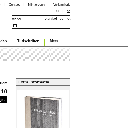
in
|
Contact
|
Mijn account
|
Verlanglijstje
nl
|
en
0 artikel nog niet
Mand:
nden
Tijdschriften
Meer...
Extra informatie
zicht
,10
jst