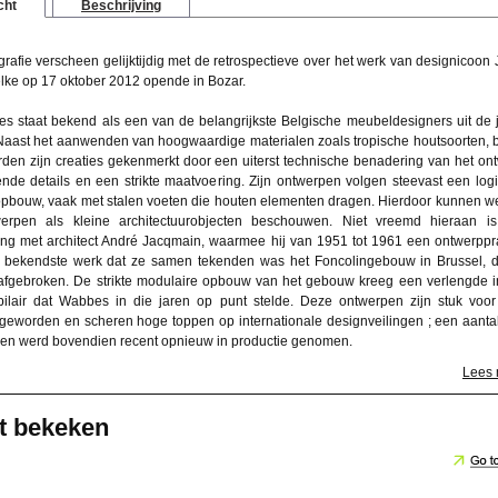
cht
Beschrijving
afie verscheen gelijktijdig met de retrospectieve over het werk van designicoon 
ke op 17 oktober 2012 opende in Bozar.
s staat bekend als een van de belangrijkste Belgische meubeldesigners uit de 
 Naast het aanwenden van hoogwaardige materialen zoals tropische houtsoorten, 
rden zijn creaties gekenmerkt door een uiterst technische benadering van het on
ende details en een strikte maatvoering. Zijn ontwerpen volgen steevast een log
 opbouw, vaak met stalen voeten die houten elementen dragen. Hierdoor kunnen we
erpen als kleine architectuurobjecten beschouwen. Niet vreemd hieraan is
g met architect André Jacqmain, waarmee hij van 1951 tot 1961 een ontwerppra
 bekendste werk dat ze samen tekenden was het Foncolingebouw in Brussel, d
fgebroken. De strikte modulaire opbouw van het gebouw kreeg een verlengde i
lair dat Wabbes in die jaren op punt stelde. Deze ontwerpen zijn stuk voor
 geworden en scheren hoge toppen op internationale designveilingen ; een aanta
pen werd bovendien recent opnieuw in productie genomen.
Lees
t bekeken