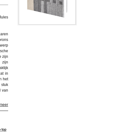
Jules
jaren
brons
twerp
ische
 zijn
 zijn
ktijk
at in
n het
 stuk
l van
 meer