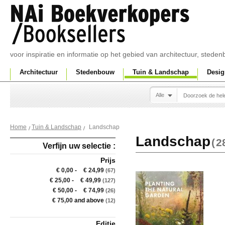
voor inspiratie en informatie op het gebied van architectuur, sted
Architectuur
Stedenbouw
Tuin & Landschap
Desig
Alle
Landschap
Home
Tuin & Landschap
Landschap
(
2
Verfijn uw selectie :
Prijs
€ 0,00
-
€ 24,99
(67)
€ 25,00
-
€ 49,99
(127)
€ 50,00
-
€ 74,99
(26)
€ 75,00
and above
(12)
Editie