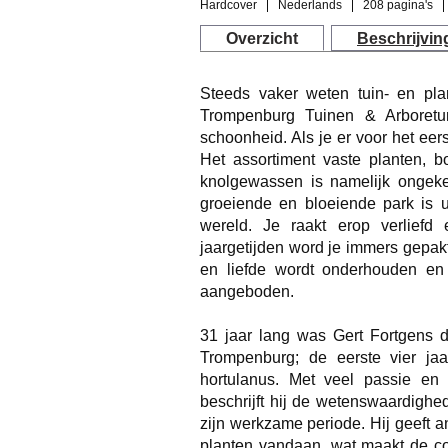
Hardcover
Nederlands
208 pagina's
Overzicht
Beschrijvin
Steeds vaker weten tuin- en pla
Trompenburg Tuinen & Arboret
schoonheid. Als je er voor het eer
Het assortiment vaste planten, b
knolgewassen is namelijk ongeke
groeiende en bloeiende park is u
wereld. Je raakt erop verliefd
jaargetijden word je immers gepakt
en liefde wordt onderhouden en 
aangeboden.
31 jaar lang was Gert Fortgens 
Trompenburg; de eerste vier jaar
hortulanus. Met veel passie e
beschrijft hij de wetenswaardighe
zijn werkzame periode. Hij geeft 
planten vandaan, wat maakt de co