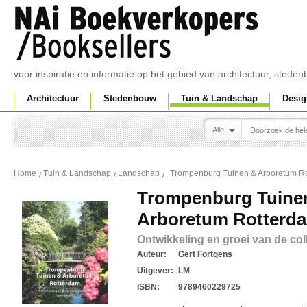
voor inspiratie en informatie op het gebied van architectuur, sted
Architectuur
Stedenbouw
Tuin & Landschap
Desig
Alle
Trompenburg Tuinen & Arboretum R
Home
Tuin & Landschap
Landschap
Trompenburg Tuine
Arboretum Rotterd
Ontwikkeling en groei van de col
Auteur:
Gert Fortgens
Uitgever:
LM
ISBN:
9789460229725