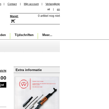
in
|
Contact
|
Mijn account
|
Verlanglijstje
nl
|
en
0 artikel nog niet
Mand:
nden
Tijdschriften
Meer...
Extra informatie
zicht
,00
jst