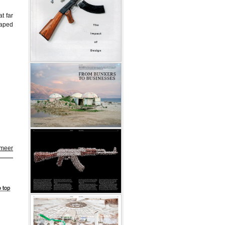
t far
haped
 meer