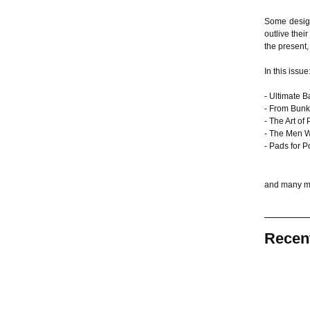
Some design
outlive thei
the present,
In this issue
- Ultimate B
- From Bunk
- The Art of
- The Men W
- Pads for P
and many mo
Recen