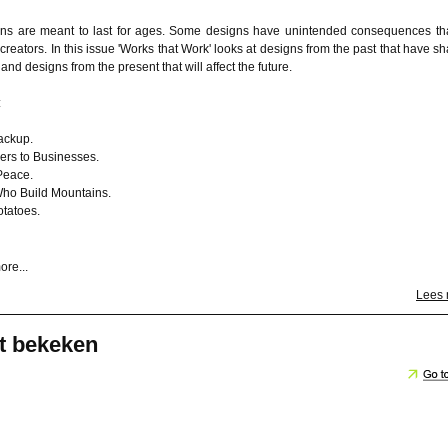
s are meant to last for ages. Some designs have unintended consequences tha
r creators. In this issue 'Works that Work' looks at designs from the past that have s
 and designs from the present that will affect the future.
:
ackup.
ers to Businesses.
 Peace.
ho Build Mountains.
otatoes.
re...
Lees
t bekeken