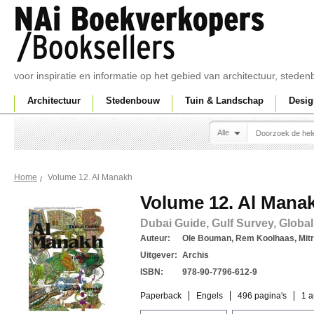
voor inspiratie en informatie op het gebied van architectuur, sted
Architectuur
Stedenbouw
Tuin & Landschap
Desig
Alle
Volume 12. Al Manakh
Home
Volume 12. Al Mana
Dubai Guide, Gulf Survey, Globa
Auteur:
Ole Bouman, Rem Koolhaas, Mit
Uitgever:
Archis
ISBN:
978-90-7796-612-9
Paperback
Engels
496 pagina's
1 a