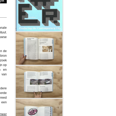
jst
nnale
ituut.
euwse
an de
 bron
rzoek
jn op
n en
d van
ldere
erde
breed
n een
 meer