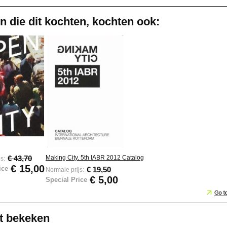
n die dit kochten, kochten ook:
Making City. 5th IABR 2012 Catalog
€ 43,70
s:
€ 15,00
ice
€ 19,50
Normale prijs:
€ 5,00
Special Price
t bekeken