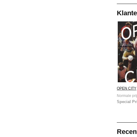
Klante
OPEN CITY
Normale prij
Special Pr
Recen