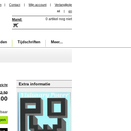
in
|
Contact
|
Mijn account
|
Verlanglijstje
nl
|
en
0 artikel nog niet
Mand:
nden
Tijdschriften
Meer...
Extra informatie
zicht
32,50
,00
rbaar
gen