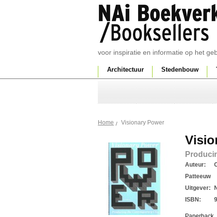
voor inspiratie en informatie op het g
Architectuur
Stedenbouw
Visionary Power
Home
Visi
Produci
Auteur:
C
Patteeuw
Uitgever:
ISBN:
Paperback