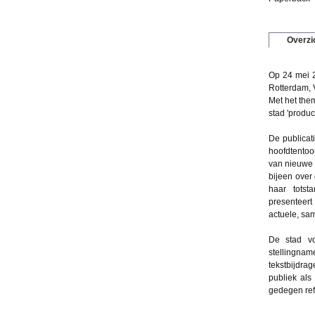
Overzi
Op 24 mei 2
Rotterdam,
Met het the
stad 'produc
De publicat
hoofdtentoon
van nieuwe 
bijeen over
haar totst
presenteer
actuele, sa
De stad vo
stellingna
tekstbijdra
publiek als
gedegen ref