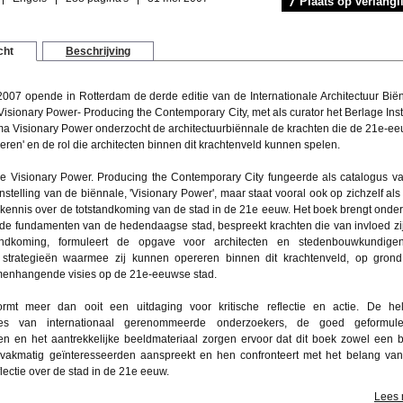
Plaats op verlangli
cht
Beschrijving
007 opende in Rotterdam de derde editie van de Internationale Architectuur Bië
Visionary Power- Producing the Contemporary City
, met als curator het Berlage Inst
ma Visionary Power onderzocht de architectuurbiënnale de krachten die de 21e-e
eren' en de rol die architecten binnen dit krachtenveld kunnen spelen.
ie
Visionary
Power. Producing the Contemporary City
fungeerde als catalogus v
stelling van de biënnale, 'Visionary Power', maar staat vooral ook op zichzelf als
kennis over de totstandkoming van de stad in de 21e eeuw. Het boek brengt onde
 de fundamenten van de hedendaagse stad, bespreekt krachten die van invloed zi
andkoming, formuleert de opgave voor architecten en stedenbouwkundige
t strategieën waarmee zij kunnen opereren binnen dit krachtenveld, op gron
menhangende visies op de 21e-eeuwse stad.
rmt meer dan ooit een uitdaging voor kritische reflectie en actie. De he
mes van internationaal gerenommeerde onderzoekers, de goed geformule
gen en het aantrekkelijke beeldmateriaal zorgen ervoor dat dit boek zowel een 
 vakmatig geïnteresseerden aanspreekt en hen confronteert met het belang va
lectie over de stad in de 21e eeuw.
Lees