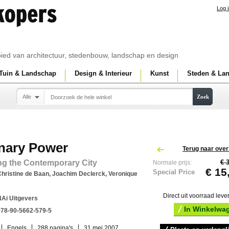
Log 
ebied van architectuur, stedenbouw, landschap en design
Tuin & Landschap
Design & Interieur
Kunst
Steden & La
Alle
Zoek
onary Power
Terug naar over
ng the Contemporary City
€ 
Normale prijs:
€ 15
Special Price
hristine de Baan, Joachim Declerck, Veronique
Direct uit voorraad leve
NAi Uitgevers
In Winkelwa
978-90-5662-579-5
Engels
288 pagina's
31 mei 2007