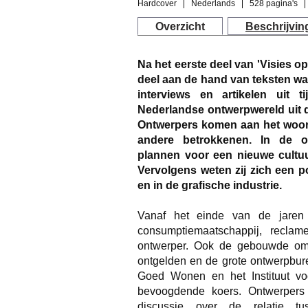
Hardcover
Nederlands
528 pagina's
Overzicht
Beschrijvin
Na het eerste deel van 'Visies 
deel aan de hand van teksten wa
interviews en artikelen uit t
Nederlandse ontwerpwereld uit d
Ontwerpers komen aan het woord
andere betrokkenen. In de o
plannen voor een nieuwe cultu
Vervolgens weten zij zich een po
en in de grafische industrie.
Vanaf het einde van de jaren 
consumptiemaatschappij, recla
ontwerper. Ook de gebouwde omg
ontgelden en de grote ontwerpbure
Goed Wonen en het Instituut voo
bevoogdende koers. Ontwerpers
discussie over de relatie 