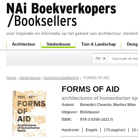
voor inspiratie en informatie op het gebied van architectuur, sted
Architectuur
Stedenbouw
Tuin & Landschap
Desig
Alle
FORMS OF AID
Home
Stedenbouw
Gebiedsontwikkeling
FORMS OF AID
architectures of humanitarian s
Auteur:
Benedict Clouette, Marlisa Wise
Uitgever:
Birkhäuser
ISBN:
978-3-0356-1021-5
Hardcover
Engels
170 pagina's
10 