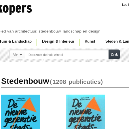
Log 
ebied van architectuur, stedenbouw, landschap en design
Tuin & Landschap
Design & Interieur
Kunst
Steden & La
Alle
Zoek
Stedenbouw
(
1208
publicaties)