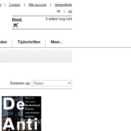
in
|
Contact
|
Mijn account
|
Verlanglijstje
nl
|
en
0 artikel nog niet
Mand:
nden
Tijdschriften
Meer...
Sorteren op: