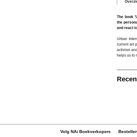
Overzi
The book 'U
the persona
and react to
Urban Inter
current art 
activism an
helps us to 
Recen
Volg NAi Boekverkopers
Bestelle