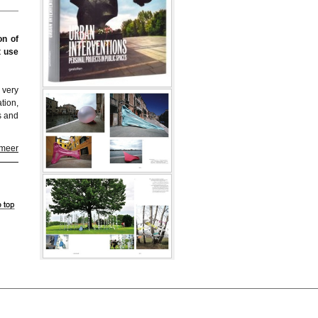
on of
t use
 very
ation,
s and
 meer