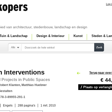
Log 
ebied van architectuur, stedenbouw, landschap en design
Tuin & Landschap
Design & Interieur
Kunst
Steden & La
Alle
Zoek
 Interventions
Terug naar over
€ 44
 Projects in Public Spaces
Robert Klanten, Matthias Huebner
Plaats op verlangli
Gestalten
978-3-89955-291-1
Engels
288 pagina's
1 mrt. 2010