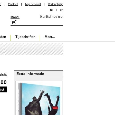
in
|
Contact
|
Mijn account
|
Verlanglijstje
nl
|
en
0 artikel nog niet
Mand:
nden
Tijdschriften
Meer...
Extra informatie
zicht
,00
jst