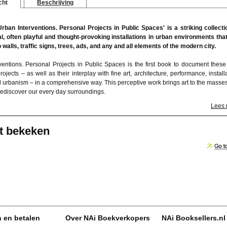
cht
Beschrijving
rban Interventions. Personal Projects in Public Spaces' is a striking collecti
l, often playful and thought-provoking installations in urban environments tha
 walls, traffic signs, trees, ads, and any and all elements of the modern city.
ventions. Personal Projects in Public Spaces is the first book to document these
projects – as well as their interplay with fine art, architecture, performance, install
d urbanism – in a comprehensive way. This perceptive work brings art to the masse
rediscover our every day surroundings.
Lees
t bekeken
n en betalen
Over NAi Boekverkopers
NAi Booksellers.nl