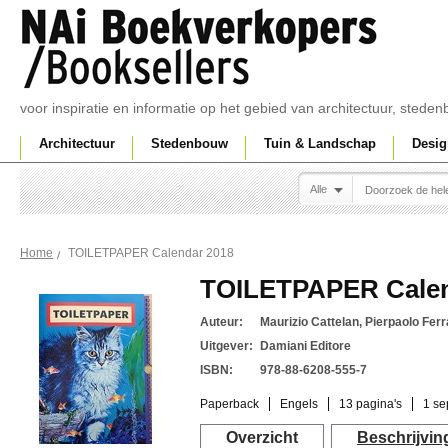
voor inspiratie en informatie op het gebied van architectuur, sted
Architectuur
Stedenbouw
Tuin & Landschap
Desig
Alle
TOILETPAPER Calendar 2018
Home
TOILETPAPER Calen
Auteur:
Maurizio Cattelan, Pierpaolo Ferr
Uitgever:
Damiani Editore
ISBN:
978-88-6208-555-7
Paperback
Engels
13 pagina's
1 se
Overzicht
Beschrijvin