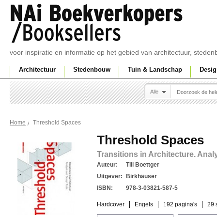
voor inspiratie en informatie op het gebied van architectuur, sted
Architectuur
Stedenbouw
Tuin & Landschap
Desig
Alle
Threshold Spaces
Home
Threshold Spaces
Transitions in Architecture. Ana
Auteur:
Till Boettger
Uitgever:
Birkhäuser
ISBN:
978-3-03821-587-5
Hardcover
Engels
192 pagina's
29 