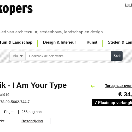
Log 
ebied van architectuur, stedenbouw, landschap en design
Tuin & Landschap
Design & Interieur
Kunst
Steden & La
Alle
Zoek
k - I Am Your Type
Terug naar over
€ 34
nai010
978-90-5662-744-7
Plaats op verlangli
Engels
256 pagina's
cht
Beschrijving