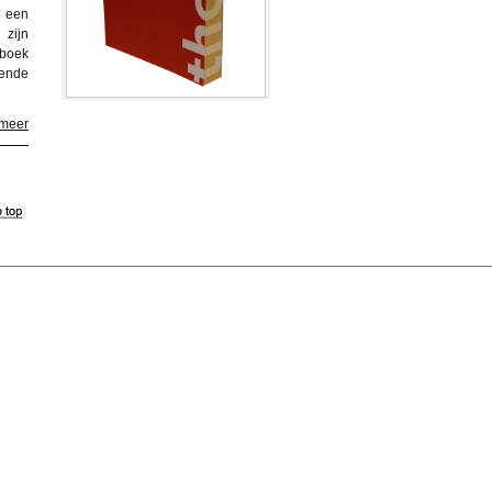
t een
 zijn
boek
kende
 meer