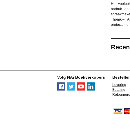
Het veelbe
nadruk op 
spraakmake
Thonik – I 
projecten e
Recen
Volg NAi Boekverkopers
Bestelle
Levering
Betaling
Retourner