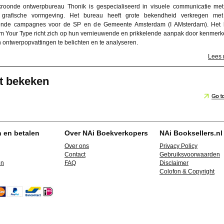
kroonde ontwerpbureau Thonik is gespecialiseerd in visuele communicatie me
grafische vormgeving. Het bureau heeft grote bekendheid verkregen met
nde campagnes voor de SP en de Gemeente Amsterdam (I AMsterdam). Het 
Am Your Type richt zich op hun vernieuwende en prikkelende aanpak door kenmer
n ontwerpopvattingen te belichten en te analyseren.
Lees
t bekeken
n en betalen
Over NAi Boekverkopers
NAi Booksellers.nl
Over ons
Privacy Policy
Contact
Gebruiksvoorwaarden
en
FAQ
Disclaimer
Colofon & Copyright