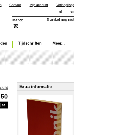
in
|
Contact
|
Mijn account
|
Verlanglijstje
nl
|
en
0 artikel nog niet
Mand:
nden
Tijdschriften
Meer...
Extra informatie
zicht
,50
jst