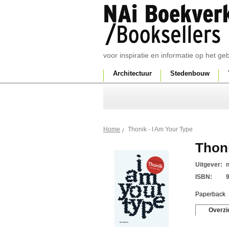
voor inspiratie en informatie op het g
Architectuur
Stedenbouw
Thonik - I Am Your Type
Home
Thoni
Uitgever:
ISBN:
Paperback
Overzi