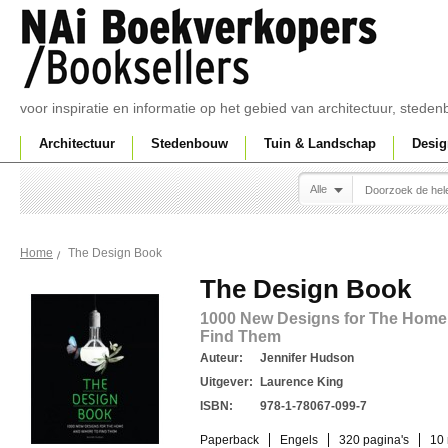
voor inspiratie en informatie op het gebied van architectuur, sted
Architectuur
Stedenbouw
Tuin & Landschap
Desig
Alle
The Design Book
Home
The Design Book
1000 New Designs for The Home
Find Them
Auteur:
Jennifer Hudson
Uitgever:
Laurence King
ISBN:
978-1-78067-099-7
Paperback
Engels
320 pagina's
10