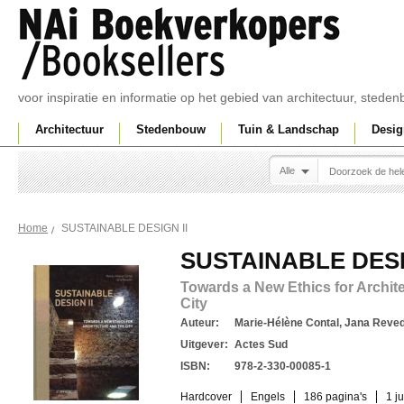
voor inspiratie en informatie op het gebied van architectuur, sted
Architectuur
Stedenbouw
Tuin & Landschap
Desig
Alle
SUSTAINABLE DESIGN II
Home
SUSTAINABLE DESI
Towards a New Ethics for Archit
City
Auteur:
Marie-Hélène Contal, Jana Reved
Uitgever:
Actes Sud
ISBN:
978-2-330-00085-1
Hardcover
Engels
186 pagina's
1 j