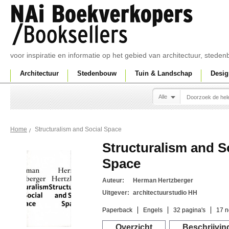
voor inspiratie en informatie op het gebied van architectuur, sted
Architectuur
Stedenbouw
Tuin & Landschap
Desig
Alle
Structuralism and Social Space
Home
Structuralism and S
Space
Auteur:
Herman Hertzberger
Uitgever:
architectuurstudio HH
Paperback
Engels
32 pagina's
17 n
Overzicht
Beschrijvin