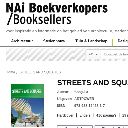
voor inspiratie en informatie op het gebied van architectuur, sted
Architectuur
Stedenbouw
Tuin & Landschap
Desig
Alle
STREETS AND SQUARES
Home
STREETS AND SQ
Auteur:
Song Jia
Uitgever:
ARTPOWER
ISBN:
978-988-16428-3-7
Hardcover
Engels
416 pagina's
29 