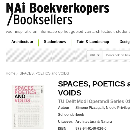
voor inspiratie en informatie op het gebied van architectuur, sted
Architectuur
Stedenbouw
Tuin & Landschap
Desig
Alle
SPACES, POETICS and VOIDS
Home
SPACES, POETICS 
VOIDS
TU Delft Modi Operandi Series 0
Auteur:
Simone Pizzagalli, Nicolo Privile
Schoonderbeek
Uitgever:
Architectura & Natura
ISBN:
978-94-6140-026-0