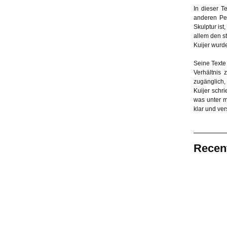
In dieser T
anderen Per
Skulptur ist
allem den s
Kuijer wurde
Seine Texte
Verhältnis
zugänglich,
Kuijer schr
was unter m
klar und ver
Recen