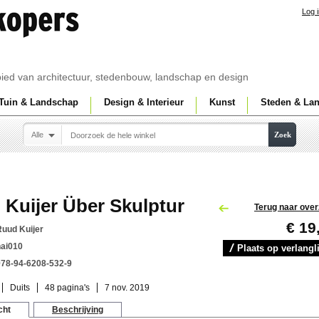
Log 
ebied van architectuur, stedenbouw, landschap en design
Tuin & Landschap
Design & Interieur
Kunst
Steden & La
Alle
Zoek
Kuijer Über Skulptur
Terug naar over
€ 19
Ruud Kuijer
nai010
Plaats op verlangli
978-94-6208-532-9
Duits
48 pagina's
7 nov. 2019
cht
Beschrijving