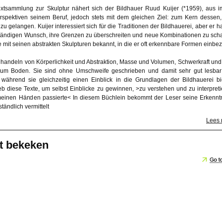
extsammlung zur Skulptur nähert sich der Bildhauer Ruud Kuijer (*1959), aus 
spektiven seinem Beruf, jedoch stets mit dem gleichen Ziel: zum Kern dessen
, zu gelangen. Kuijer interessiert sich für die Traditionen der Bildhauerei, aber er h
tändigen Wunsch, ihre Grenzen zu überschreiten und neue Kombinationen zu scha
 mit seinen abstrakten Skulpturen bekannt, in die er oft erkennbare Formen einbez
 handeln von Körperlichkeit und Abstraktion, Masse und Volumen, Schwerkraft un
 zum Boden. Sie sind ohne Umschweife geschrieben und damit sehr gut lesba
 während sie gleichzeitig einen Einblick in die Grundlagen der Bildhauerei bi
ieb diese Texte, um selbst Einblicke zu gewinnen, >zu verstehen und zu interpreti
einen Händen passierte< In diesem Büchlein bekommt der Leser seine Erkennt
ständlich vermittelt
Lees
t bekeken