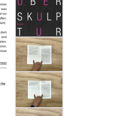
immer
, was
at vor
ffen.
ieht.
d dem
r and
eten.
eren,
nisse
 meer