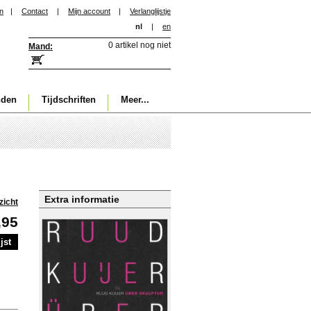
in
|
Contact
|
Mijn account
|
Verlanglijstje
nl
|
en
0 artikel nog niet
Mand:
nden
Tijdschriften
Meer...
Extra informatie
zicht
,95
jst