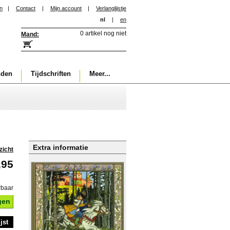
in
|
Contact
|
Mijn account
|
Verlanglijstje
nl
|
en
0 artikel nog niet
Mand:
nden
Tijdschriften
Meer...
Extra informatie
zicht
,95
rbaar
gen
jst