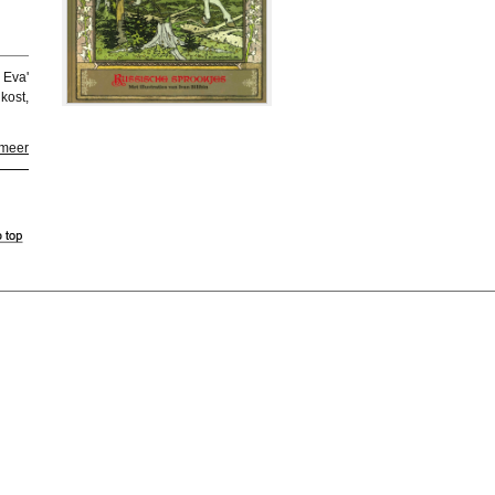
 Eva'
kost,
 meer