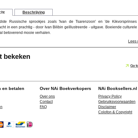
cht
Beschrijving
ste Russische sprookjes zoals 'Ivan de Tsarenzoon' en 'de Kikvorsprinses
t in een prachtig - door Ivan Bilibin geïllustreerde - uitgave. Boeiende culturele 
l betoverend mooie verhalen.
Lees
t bekeken
n en betalen
Over NAi Boekverkopers
NAi Booksellers.nl
Over ons
Privacy Policy
Contact
Gebruiksvoorwaarden
en
FAQ
Disclaimer
Colofon & Copyright