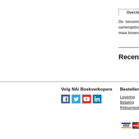
Overzi
De beroemd
samengebrach
maar bovena
Recen
Volg NAi Boekverkopers
Bestelle
Levering
Betaling
Retourner