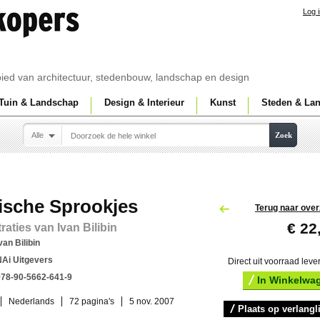
Log 
ebied van architectuur, stedenbouw, landschap en design
Tuin & Landschap
Design & Interieur
Kunst
Steden & La
Alle
Zoek
ische Sprookjes
Terug naar over
€ 22
traties van Ivan Bilibin
van Bilibin
NAi Uitgevers
Direct uit voorraad leve
978-90-5662-641-9
In Winkelwa
Nederlands
72 pagina's
5 nov. 2007
Plaats op verlangli