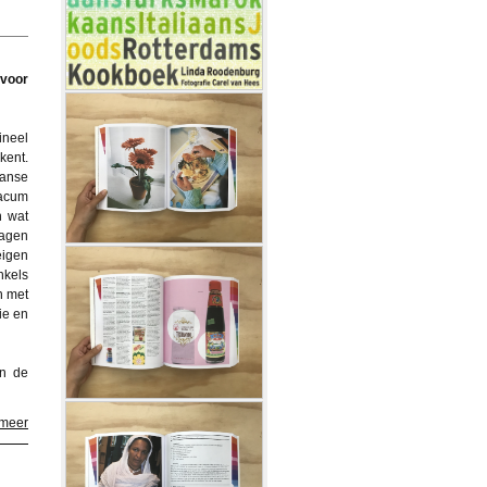
 voor
ineel
kent.
aanse
iacum
n wat
ragen
eigen
nkels
n met
ie en
an de
 meer