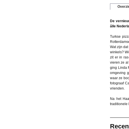
Overzi
De vernieuw
álle Nederl
Turkse pizz
Rotterdamse
Wat zijn da
winkels? Wi
zit er in ra
vieren ze a
ging Linda 
omgeving ge
waar ze boo
fotograaf C
vrienden.
Na het Haa
traditionel
Recen