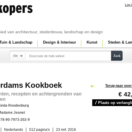
Log 
ebied van architectuur, stedenbouw, landschap en design
Tuin & Landschap
Design & Interieur
Kunst
Steden & La
Alle
Zoek
erdams Kookboek
Terug naar over
€ 42
nten, recepten en achtergronden van
ren
Plaats op verlangli
Linda Roodenburg
Madame Jeanet
978-90-7973-202-9
Nederlands
512 pagina's
23 mrt. 2016