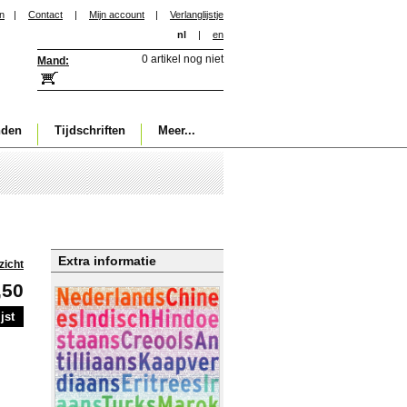
in
|
Contact
|
Mijn account
|
Verlanglijstje
nl
|
en
0 artikel nog niet
Mand:
nden
Tijdschriften
Meer...
Extra informatie
zicht
,50
jst