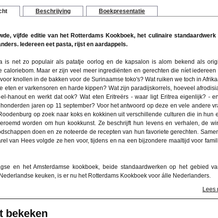
cht
Beschrijving
Boekpresentatie
de, vijfde editie van het Rotterdams Kookboek, het culinaire standaardwerk
anders. Iedereen eet pasta, rijst en aardappels.
a is net zo populair als patatje oorlog en de kapsalon is alom bekend als orig
 caloriebom. Maar er zijn veel meer ingrediënten en gerechten die níet iedereen 
t voor knollen in de bakken voor de Surinaamse toko's? Wat ruiken we toch in Afrik
e eten er varkensoren en harde kippen? Wat zijn paradijskorrels, hoeveel afrodis
s-el-hanout en werkt dat ook? Wat eten Eritreërs - waar ligt Eritrea eigenlijk? - e
l honderden jaren op 11 september? Voor het antwoord op deze en vele andere v
Roodenburg op zoek naar koks en kokkinen uit verschillende culturen die in hun 
roemd worden om hun kookkunst. Ze beschrijft hun levens en verhalen, de wi
dschappen doen en ze noteerde de recepten van hun favoriete gerechten. Same
arel van Hees volgde ze hen voor, tijdens en na een bijzondere maaltijd voor famil
gse en het Amsterdamse kookboek, beide standaardwerken op het gebied v
e Nederlandse keuken, is er nu het Rotterdams Kookboek voor álle Nederlanders.
Lees
t bekeken