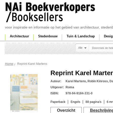
voor inspiratie en informatie op het gebied van architectuur, sted
Architectuur
Stedenbouw
Tuin & Landschap
Desig
Alle
Reprint Karel Martens
Home
Reprint Karel Marte
Auteur:
Karel Martens, Robin Kinross, D
Uitgever:
Roma
ISBN:
978-94-9184-331-0
Paperback
Engels
88 pagina's
6 mr
Overzicht
Beschrijvin