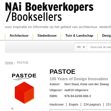
voor inspiratie en informatie op het gebied van architectuur, sted
Architectuur
Stedenbouw
Tuin & Landschap
Desig
Alle
PASTOE
Home
PASTOE
100 Years of Design Innovation
Auteur:
Gert Staal, Anne van der Zwaag
Uitgever:
nai010 Uitgevers
ISBN:
978-94-6208-068-3
Hardcover
Engels
224 pagina's
23 