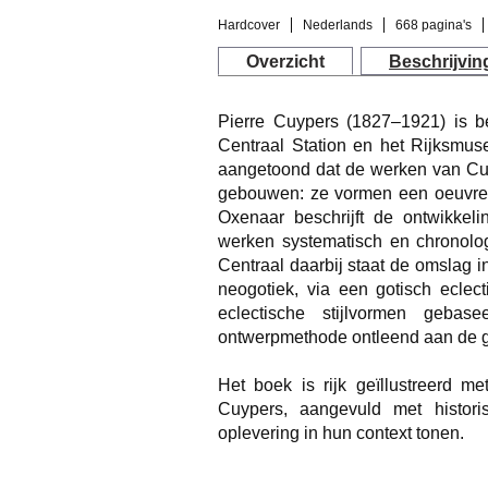
Hardcover
Nederlands
668 pagina's
Overzicht
Beschrijvin
Pierre Cuypers (1827–1921) is b
Centraal Station en het Rijksmus
aangetoond dat de werken van Cuy
gebouwen: ze vormen een oeuvre d
Oxenaar beschrijft de ontwikke
werken systematisch en chronolog
Centraal daarbij staat de omslag 
neogotiek, via een gotisch eclec
eclectische stijlvormen gebase
ontwerpmethode ontleend aan de g
Het boek is rijk geïllustreerd m
Cuypers, aangevuld met histor
oplevering in hun context tonen.