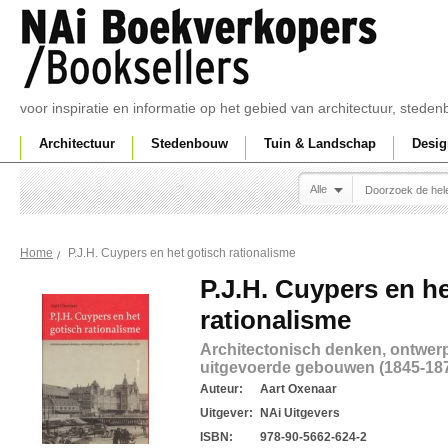
voor inspiratie en informatie op het gebied van architectuur, sted
Architectuur
Stedenbouw
Tuin & Landschap
Desig
Alle
P.J.H. Cuypers en het gotisch rationalisme
Home
P.J.H. Cuypers en h
rationalisme
Architectonisch denken, ontwer
uitgevoerde gebouwen (1845-18
Auteur:
Aart Oxenaar
Uitgever:
NAi Uitgevers
ISBN:
978-90-5662-624-2