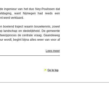
, de ingenieur van het duo Ney-Poulissen dat
itdaging, want Nijmegen had reeds een
nt werd verklaard.
en boeiend traject waarin bouwkennis, zowel
ie op landschap en stedelijkheid. De gemeente
 ontwerpproces de centrale vraag. Gaandeweg
ur wordt, begint bijna alles weer van voor af
Lees meer