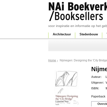
voor inspiratie en informatie op het g
Architectuur
Stedenbouw
Nijmegen: Designing the 'City Bridge
Home
Nijme
Auteur:
Uitgever:
V
ISBN:
Paperback
Overzi