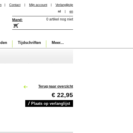
in
|
Contact
|
Mijn account
|
Verlanglijstje
nl
|
en
0 artikel nog niet
Mand:
nden
Tijdschriften
Meer...
Terug naar overzicht
€ 22,95
Plaats op verlanglijst