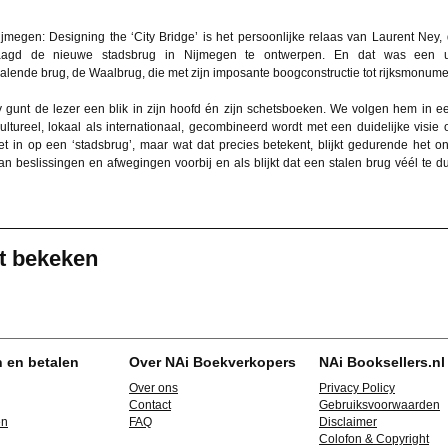
jmegen: Designing the ‘City Bridge’ is het persoonlijke relaas van Laurent Ney
aagd de nieuwe stadsbrug in Nijmegen te ontwerpen. En dat was een u
alende brug, de Waalbrug, die met zijn imposante boogconstructie tot rijksmonume
 gunt de lezer een blik in zijn hoofd én zijn schetsboeken. We volgen hem in e
 cultureel, lokaal als internationaal, gecombineerd wordt met een duidelijke vis
t in op een ‘stadsbrug’, maar wat dat precies betekent, blijkt gedurende het
an beslissingen en afwegingen voorbij en als blijkt dat een stalen brug véél te du
t bekeken
n en betalen
Over NAi Boekverkopers
NAi Booksellers.nl
Over ons
Privacy Policy
Contact
Gebruiksvoorwaarden
en
FAQ
Disclaimer
Colofon & Copyright