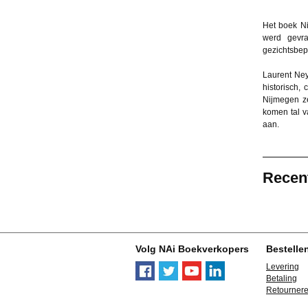
Het boek Ni
werd gevr
gezichtsbep
Laurent Ney
historisch,
Nijmegen ze
komen tal v
aan.
Recen
Volg NAi Boekverkopers
Bestelle
Levering
Betaling
Retourner