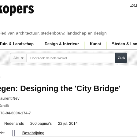
Log 
ebied van architectuur, stedenbouw, landschap en design
Tuin & Landschap
Design & Interieur
Kunst
Steden & La
Alle
Zoek
'
gen: Designing the 'City Bridge'
Laurent Ney
antilt
978-94-6004-174-7
Nederlands
200 pagina's
22 jul. 2014
cht
Beschrijving