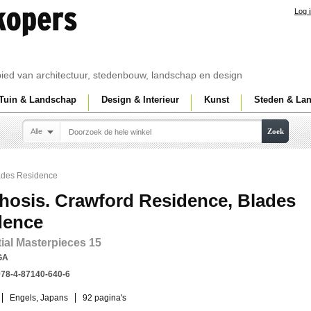
Log 
ebied van architectuur, stedenbouw, landschap en design
Tuin & Landschap
Design & Interieur
Kunst
Steden & La
Alle
Zoek
ades Residence
hosis. Crawford Residence, Blades
dence
ial Masterpieces 15
GA
978-4-87140-640-6
Engels, Japans
92 pagina's