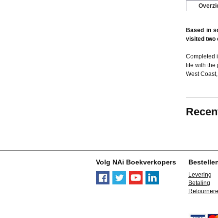
Overzi
Based in s
visited two
Completed i
life with th
West Coast, 
Recen
Volg NAi Boekverkopers
Bestelle
Levering
Betaling
Retourner