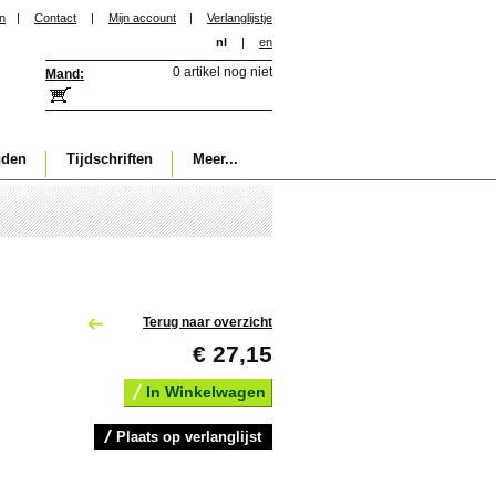
in
|
Contact
|
Mijn account
|
Verlanglijstje
nl
|
en
0 artikel nog niet
Mand:
nden
Tijdschriften
Meer...
Terug naar overzicht
€ 27,15
In Winkelwagen
Plaats op verlanglijst