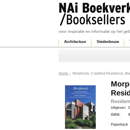
voor inspiratie en informatie op het g
Architectuur
Stedenbouw
Morphosis. Crawford Residence, Bl
Home
Morp
Resi
Resident
Uitgever:
ISBN:
Paperback