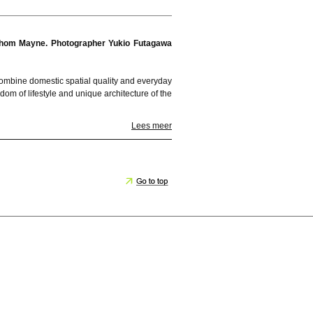
t Thom Mayne. Photographer Yukio Futagawa
ombine domestic spatial quality and everyday
dom of lifestyle and unique architecture of the
Lees meer