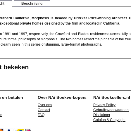
cht
Beschrijving
outhern California, Morphosis is headed by Pritzker Prize-winning architec
 exceptional private homes designed by the firm and located in California.
n 1991 and 1997, respectively, the Crawford and Blades residences successfully c
e pure formal philosophy of Morphosis. The two homes reflect the pinnacle of the free
clearly seen in this series of stunning, large-format photographs.
t bekeken
n en betalen
Over NAi Boekverkopers
NAi Booksellers.nl
Over ons
Privacy Policy
Contact
Gebruiksvoorwaarden
en
FAQ
Disclaimer
Colofon & Copyright