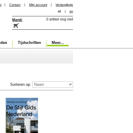
in
|
Contact
|
Mijn account
|
Verlanglijstje
nl
|
en
0 artikel nog niet
Mand:
nden
Tijdschriften
Meer...
Sorteren op: