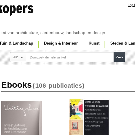
Log 
ebied van architectuur, stedenbouw, landschap en design
Tuin & Landschap
Design & Interieur
Kunst
Steden & La
Alle
Zoek
Ebooks
(
106
publicaties)