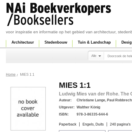
voor inspiratie en informatie op het gebied van architectuur, sted
Architectuur
Stedenbouw
Tuin & Landschap
Desig
Alle
MIES 1:1
Home
MIES 1:1
Ludwig Mies van der Rohe. The G
Auteur:
Christiane Lange, Paul Robbrech
Uitgever:
Walther König
ISBN:
978-3-86335-644-6
Paperback
Engels, Duits
240 pagina's