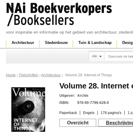
voor inspiratie en informatie op het gebied van architectuur, sted
Architectuur
Stedenbouw
Tuin & Landschap
Desig
Alle
Volume 28. Internet of Things
Home
Tijdschriften
Architectuur
Volume 28. Internet 
Uitgever:
Archis
ISBN:
978-90-7796-628-0
Paperback
Engels
176 pagina's
1 j
Overzicht
Beschrijvin