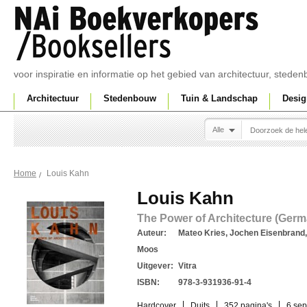
voor inspiratie en informatie op het gebied van architectuur, sted
Architectuur
Stedenbouw
Tuin & Landschap
Desig
Alle
Louis Kahn
Home
Louis Kahn
The Power of Architecture (Germ
Auteur:
Mateo Kries, Jochen Eisenbrand,
Moos
Uitgever:
Vitra
ISBN:
978-3-931936-91-4
Hardcover
Duits
352 pagina's
6 sep