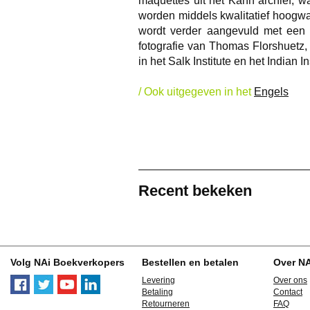
maquettes uit het Kahn archief, w
worden middels kwalitatief hoogw
wordt verder aangevuld met een 
fotografie van Thomas Florshuetz,
in het
Salk Institute
en het
Indian I
/ Ook uitgegeven in het
Engels
Recent bekeken
Volg NAi Boekverkopers
Bestellen en betalen
Over N
Levering
Over ons
Betaling
Contact
Retourneren
FAQ