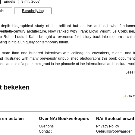
Engels
9 mrt. 2007
cht
Beschrijving
n-depth biographical study of the brilliant but elusive architect who fundamen
wentieth-century architecture. Now ranked with Frank Lloyd Wright, Le Corbusier
r Rohe, Louis I. Kahn brought a reverence for history back into modern archite
ating it into a uniquely contemporary idiom.
more than one hundred interviews with colleagues, coworkers, clients, and f
 illustrated with many previously unpublished photographs this book document
rican rise of a poor immigrant to the pinnacle of the international architectural wor
Lees
t bekeken
n en betalen
Over NAi Boekverkopers
NAi Booksellers.nl
Over ons
Privacy Policy
Contact
Gebruiksvoorwaarden