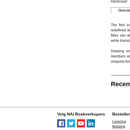
Hardcover
Overzi
The first i
redefined t
Mies van de
while transl
Drawing on 
members and
uniquely Ame
Recen
Volg NAi Boekverkopers
Bestelle
Levering
Betaling