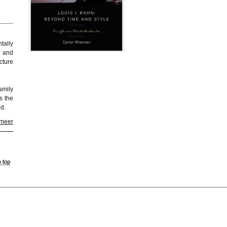
tally
, and
cture
amily
s the
ld.
 meer