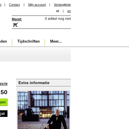
in
|
Contact
|
Mijn account
|
Verlanglijstje
nl
|
en
0 artikel nog niet
Mand:
nden
Tijdschriften
Meer...
Extra informatie
zicht
,50
gen
jst