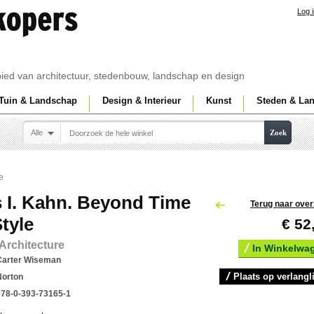
Log 
ebied van architectuur, stedenbouw, landschap en design
Tuin & Landschap
Design & Interieur
Kunst
Steden & La
Alle
Zoek
e
 I. Kahn. Beyond Time
Terug naar over
tyle
€ 52
 Architecture
In Winkelwa
Carter Wiseman
Plaats op verlangli
Norton
978-0-393-73165-1