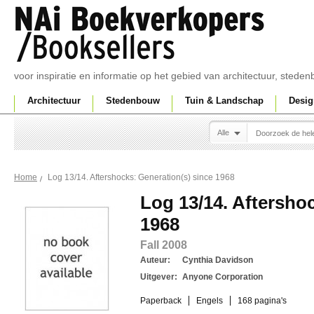
voor inspiratie en informatie op het gebied van architectuur, sted
Architectuur
Stedenbouw
Tuin & Landschap
Desig
Alle
Log 13/14. Aftershocks: Generation(s) since 1968
Home
Log 13/14. Aftersho
1968
Fall 2008
Auteur:
Cynthia Davidson
Uitgever:
Anyone Corporation
Paperback
Engels
168 pagina's