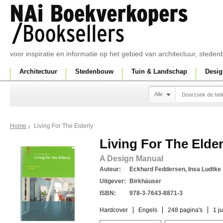
voor inspiratie en informatie op het gebied van architectuur, sted
Architectuur
Stedenbouw
Tuin & Landschap
Desig
Alle
Living For The Elderly
Home
Living For The Elder
A Design Manual
Auteur:
Eckhard Feddersen, Insa Ludtke
Uitgever:
Birkhäuser
ISBN:
978-3-7643-8871-3
Hardcover
Engels
248 pagina's
1 j