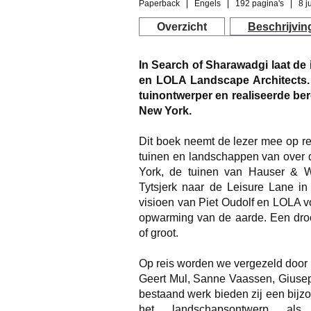
Paperback
Engels
192 pagina's
8 j
Overzicht
Beschrijvin
In Search of Sharawadgi laat de
en LOLA Landscape Architects. 
tuinontwerper en realiseerde be
New York.
Dit boek neemt de lezer mee op re
tuinen en landschappen van over 
York, de tuinen van Hauser & Wi
Tytsjerk naar de Leisure Lane in
visioen van Piet Oudolf en LOLA v
opwarming van de aarde. Een droom
of groot.
Op reis worden we vergezeld door
Geert Mul, Sanne Vaassen, Giusep
bestaand werk bieden zij een bijzo
het landschapsontwerp als