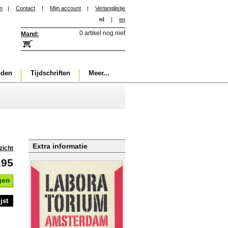
in
|
Contact
|
Mijn account
|
Verlanglijstje
nl
|
en
0 artikel nog niet
Mand:
nden
Tijdschriften
Meer...
Extra informatie
zicht
,95
gen
jst