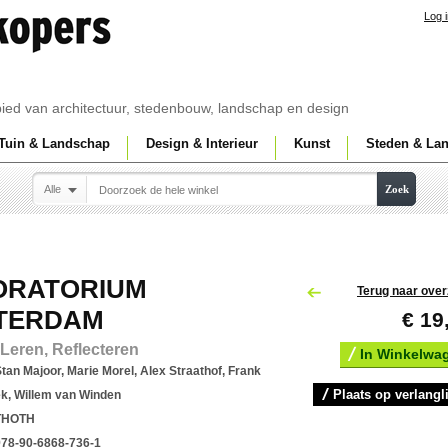
Log 
ebied van architectuur, stedenbouw, landschap en design
Tuin & Landschap
Design & Interieur
Kunst
Steden & La
Alle
Zoek
ORATORIUM
Terug naar over
TERDAM
€ 19
Leren, Reflecteren
In Winkelwa
tan Majoor, Marie Morel, Alex Straathof, Frank
Plaats op verlangli
k, Willem van Winden
THOTH
978-90-6868-736-1