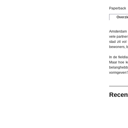
Paperback
Overzi
Amsterdam a
vele partne
stad zit vo
bewoners, be
In de field
Maar hoe ko
belanghebbe
vormgeven
Recen