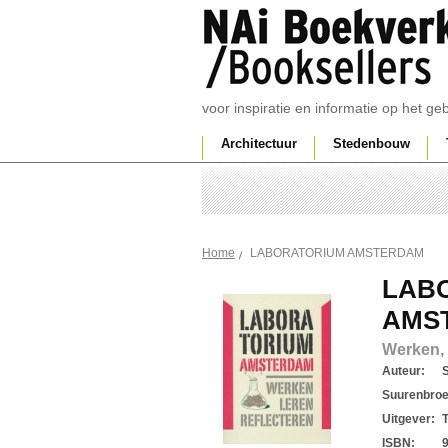
voor inspiratie en informatie op het g
Architectuur
Stedenbouw
LABORATORIUM AMSTERDAM
Home
LAB
AMS
Werken, 
Auteur:
S
Suurenbroe
Uitgever:
ISBN: