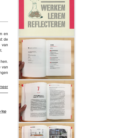
am en
t: de
e van
t.
 hen.
e van
ingen
 meer