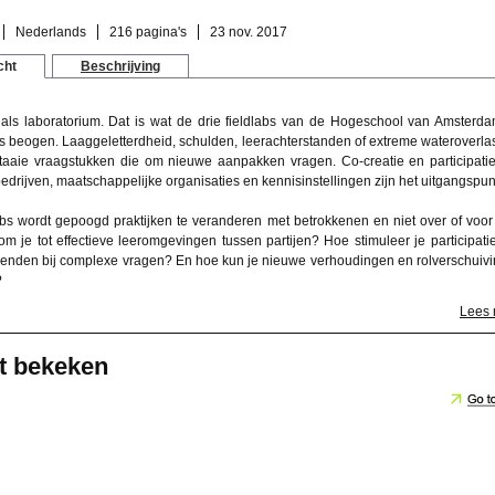
Nederlands
216 pagina's
23 nov. 2017
cht
Beschrijving
ls laboratorium. Dat is wat de drie fieldlabs van de Hogeschool van Amsterd
rs beogen. Laaggeletterdheid, schulden, leerachterstanden of extreme wateroverlas
l taaie vraagstukken die om nieuwe aanpakken vragen. Co-creatie en participati
drijven, maatschappelijke organisaties en kennisinstellingen zijn het uitgangspun
labs wordt gepoogd praktijken te veranderen met betrokkenen en niet over of voor
m je tot effectieve leeromgevingen tussen partijen? Hoe stimuleer je participati
nden bij complexe vragen? En hoe kun je nieuwe verhoudingen en rolverschuiv
?
Lees
t bekeken