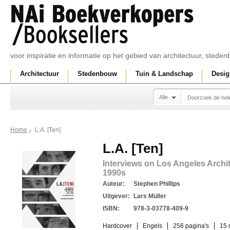
voor inspiratie en informatie op het gebied van architectuur, sted
Architectuur
Stedenbouw
Tuin & Landschap
Desig
Alle
L.A. [Ten]
Home
L.A. [Ten]
Interviews on Los Angeles Archit
1990s
Auteur:
Stephen Phillips
Uitgever:
Lars Müller
ISBN:
978-3-03778-409-9
Hardcover
Engels
256 pagina's
15 