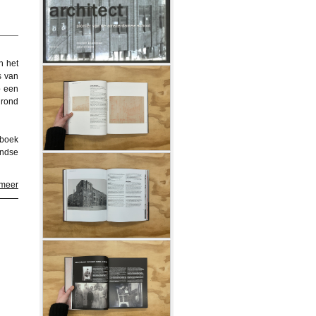
n het
s van
p een
 rond
 boek
ndse
 meer