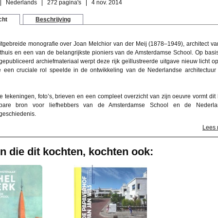
Nederlands
272 pagina's
4 nov. 2014
cht
Beschrijving
itgebreide monografie over Joan Melchior van der Meij (1878–1949), architect va
huis en een van de belangrijkste pioniers van de Amsterdamse School. Op basi
gepubliceerd archiefmateriaal werpt deze rijk geïllustreerde uitgave nieuw licht o
ie een cruciale rol speelde in de ontwikkeling van de Nederlandse architectuur
le tekeningen, foto’s, brieven en een compleet overzicht van zijn oeuvre vormt dit
bare bron voor liefhebbers van de Amsterdamse School en de Nederla
rgeschiedenis.
Lees
n die dit kochten, kochten ook: