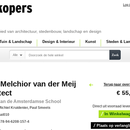
Log 
ebied van architectuur, stedenbouw, landschap en design
Tuin & Landschap
Design & Interieur
Kunst
Steden & La
Alle
Zoek
Melchior van der Meij
Terug naar over
tect
€ 55
 van de Amsterdamse School
Direct uit voorraad leve
ichiel Kruidenier, Paul Smeets
In Winkelwa
nai010
978-94-6208-157-4
Plaats op verlangli