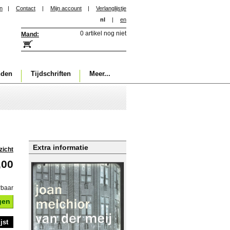
in
|
Contact
|
Mijn account
|
Verlanglijstje
nl
|
en
0 artikel nog niet
Mand:
nden
Tijdschriften
Meer...
Extra informatie
zicht
,00
rbaar
gen
jst