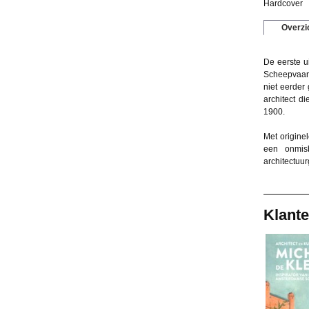
Hardcover
Overzi
De eerste u
Scheepvaart
niet eerder 
architect d
1900.
Met origine
een onmis
architectuu
Klante