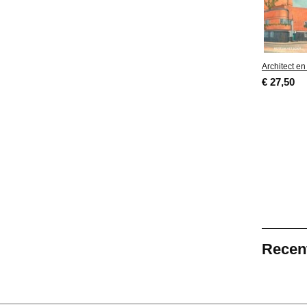
Architect e
€ 27,50
Recen