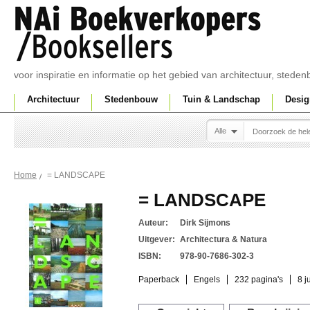
voor inspiratie en informatie op het gebied van architectuur, sted
Architectuur
Stedenbouw
Tuin & Landschap
Desig
Alle
= LANDSCAPE
Home
= LANDSCAPE
Auteur:
Dirk Sijmons
Uitgever:
Architectura & Natura
ISBN:
978-90-7686-302-3
Paperback
Engels
232 pagina's
8 j