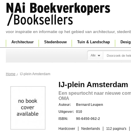
voor inspiratie en informatie op het gebied van architectuur, sted
Architectuur
Stedenbouw
Tuin & Landschap
Desig
Alle
IJ-plein Amsterdam
Home
IJ-plein Amsterdam
Een speurtocht naar nieuwe com
OMA
Auteur:
Bernard Leupen
Uitgever:
010
ISBN:
90-6450-062-2
Hardcover
Nederlands
112 pagina's