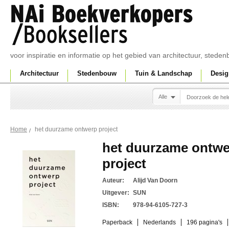
voor inspiratie en informatie op het gebied van architectuur, sted
Architectuur
Stedenbouw
Tuin & Landschap
Desig
Alle
het duurzame ontwerp project
Home
het duurzame ontw
project
Auteur:
Alijd Van Doorn
Uitgever:
SUN
ISBN:
978-94-6105-727-3
Paperback
Nederlands
196 pagina's