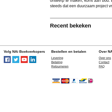
ontwerp te maken, komt aan bod. B
steeds dat een duurzaam project v
Recent bekeken
Volg NAi Boekverkopers
Bestellen en betalen
Over N
Levering
Over ons
Betaling
Contact
Retourneren
FAQ