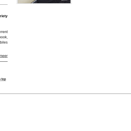
riety
rrent
book,
biles
 meer