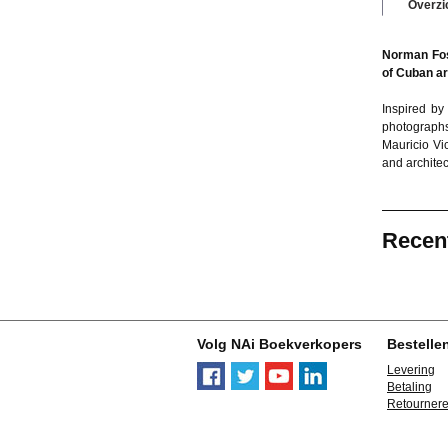
Overzi
Norman Fost
of Cuban ar
Inspired by 
photographs 
Mauricio Vi
and architec
Recen
Volg NAi Boekverkopers
Bestelle
Levering
Betaling
Retourner