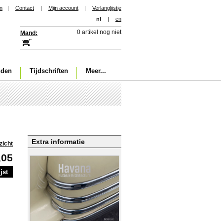
in
|
Contact
|
Mijn account
|
Verlanglijstje
nl
|
en
0 artikel nog niet
Mand:
nden
Tijdschriften
Meer...
Extra informatie
zicht
,05
jst