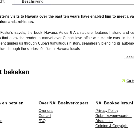
cht
Beschrijving
er's visits to Havana over the past ten years have enabled him to meet a va
tists and architects.
Foster's travels, the book 'Havana. Autos & Architecture' features historic and cu
that allow the reader to marvel over Cuba's love affair with classic cars. In the 
cent guides us through Cuba's tumultuous history, seamlessly blending its automo
ture through the stories of different Havana locals.
Lees
t bekeken
n en betalen
Over NAi Boekverkopers
NAi Booksellers.nl
Over ons
Privacy Policy
Contact
Gebruiksvoorwaarden
en
FAQ
Disclaimer
Colofon & Copyright