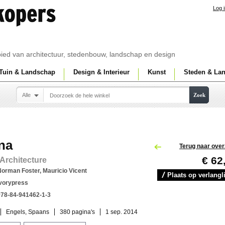
Log 
ebied van architectuur, stedenbouw, landschap en design
Tuin & Landschap
Design & Interieur
Kunst
Steden & La
Alle
Zoek
na
Terug naar over
€ 62
Architecture
orman Foster, Mauricio Vicent
Plaats op verlangli
ivorypress
978-84-941462-1-3
Engels, Spaans
380 pagina's
1 sep. 2014