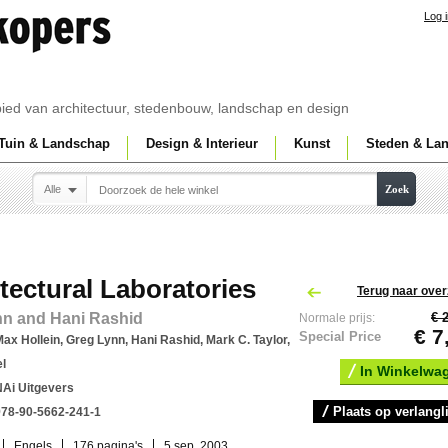
Log 
ebied van architectuur, stedenbouw, landschap en design
Tuin & Landschap
Design & Interieur
Kunst
Steden & La
Alle
Zoek
tectural Laboratories
Terug naar over
nn and Hani Rashid
€ 
Normale prijs:
€ 7
Special Price
ax Hollein, Greg Lynn, Hani Rashid, Mark C. Taylor,
l
In Winkelwa
NAi Uitgevers
Plaats op verlangli
978-90-5662-241-1
Engels
176 pagina's
5 sep. 2003