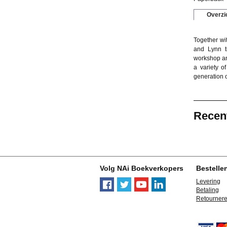
Overzi
Together wi
and Lynn t
workshop and
a variety o
generation o
Recen
Volg NAi Boekverkopers
Bestelle
Levering
Betaling
Retourner