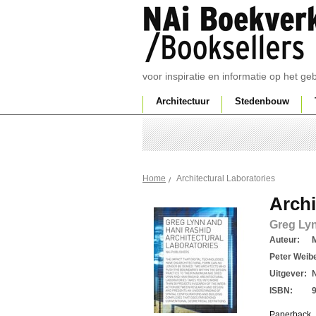
voor inspiratie en informatie op het g
Architectuur
Stedenbouw
Architectural Laboratories
Home
Archi
Greg Ly
Auteur:
M
Peter Weibe
Uitgever:
ISBN:
Paperback