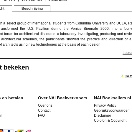
cht
Beschrijving
th a select group of international students from Columbia University and UCLA, R
ransformed the U.S. Pavilion during the Venice Biennale 2000, into a four
 forum for architectural discourse: a laboratory. Investigating, producing and revi
f architectural schemes, the participants showed the practice and direction of 
f architects using new technologies at the basis of each design.
Lees
t bekeken
n en betalen
Over NAi Boekverkopers
NAi Booksellers.nl
Over ons
Privacy Policy
Contact
Gebruiksvoorwaarden
en
FAQ
Disclaimer
Colofon & Copyright