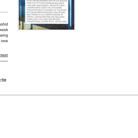
ashid
-week
ewing
a new
 meer