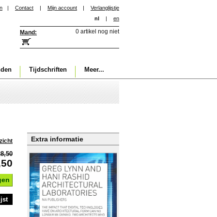
in
|
Contact
|
Mijn account
|
Verlanglijstje
nl
|
en
0 artikel nog niet
Mand:
nden
Tijdschriften
Meer...
Extra informatie
zicht
28,50
,50
gen
jst