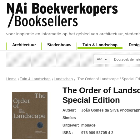
voor inspiratie en informatie op het gebied van architectuur, sted
Architectuur
Stedenbouw
Tuin & Landschap
Desig
Alle
The Order of Landscape / Special Ed
Home
Tuin & Landschap
Landschap
The Order of Landsc
Special Edition
Auteur:
João Gomes da Silva Photograp
Simões
Uitgever:
monade
ISBN:
978 989 53705 4 2